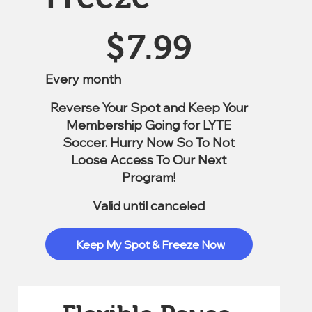
$7.99
$
7.99
Every month
Reverse Your Spot and Keep Your
Membership Going for LYTE
Soccer. Hurry Now So To Not
Loose Access To Our Next
Program!
Valid until canceled
Keep My Spot & Freeze Now