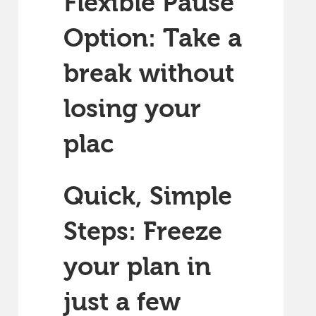
Flexible Pause
Option: Take a
break without
losing your
plac
Quick, Simple
Steps: Freeze
your plan in
just a few