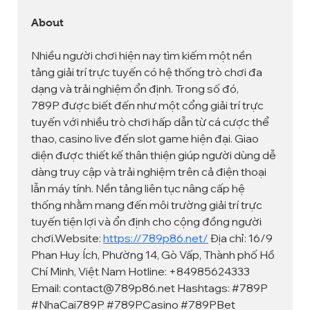
About
Nhiều người chơi hiện nay tìm kiếm một nền 
tảng giải trí trực tuyến có hệ thống trò chơi đa 
dạng và trải nghiệm ổn định. Trong số đó, 
789P được biết đến như một cổng giải trí trực 
tuyến với nhiều trò chơi hấp dẫn từ cá cược thể 
thao, casino live đến slot game hiện đại. Giao 
diện được thiết kế thân thiện giúp người dùng dễ 
dàng truy cập và trải nghiệm trên cả điện thoại 
lẫn máy tính. Nền tảng liên tục nâng cấp hệ 
thống nhằm mang đến môi trường giải trí trực 
tuyến tiện lợi và ổn định cho cộng đồng người 
chơi.Website: 
https://789p86.net/
 Địa chỉ: 16/9 
Phan Huy Ích, Phường 14, Gò Vấp, Thành phố Hồ 
Chí Minh, Việt Nam Hotline: +84985624333 
Email: contact@789p86.net Hashtags: #789P 
#NhaCai789P #789PCasino #789PBet 