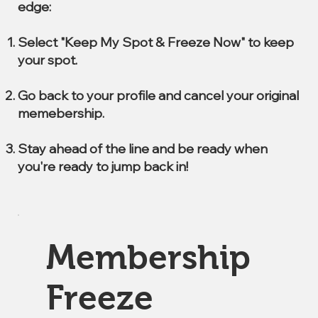
edge:
Select "Keep My Spot & Freeze Now" to keep
your spot.
Go back to your profile and cancel your original
memebership.
Stay ahead of the line and be ready when
you're ready to jump back in!
Membership
Freeze