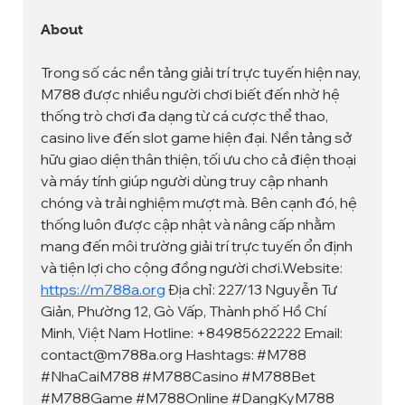
About
Trong số các nền tảng giải trí trực tuyến hiện nay, 
M788 được nhiều người chơi biết đến nhờ hệ 
thống trò chơi đa dạng từ cá cược thể thao, 
casino live đến slot game hiện đại. Nền tảng sở 
hữu giao diện thân thiện, tối ưu cho cả điện thoại 
và máy tính giúp người dùng truy cập nhanh 
chóng và trải nghiệm mượt mà. Bên cạnh đó, hệ 
thống luôn được cập nhật và nâng cấp nhằm 
mang đến môi trường giải trí trực tuyến ổn định 
và tiện lợi cho cộng đồng người chơi.Website: 
https://m788a.org
 Địa chỉ: 227/13 Nguyễn Tư 
Giản, Phường 12, Gò Vấp, Thành phố Hồ Chí 
Minh, Việt Nam Hotline: +84985622222 Email: 
contact@m788a.org Hashtags: #M788 
#NhaCaiM788 #M788Casino #M788Bet 
#M788Game #M788Online #DangKyM788 