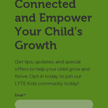
Connected
and Empower
Your Child’s
Growth
Get tips, updates, and special
offers to help your child grow and
thrive. Opt-in today to join our
LYTE Kids community today!
Email
*