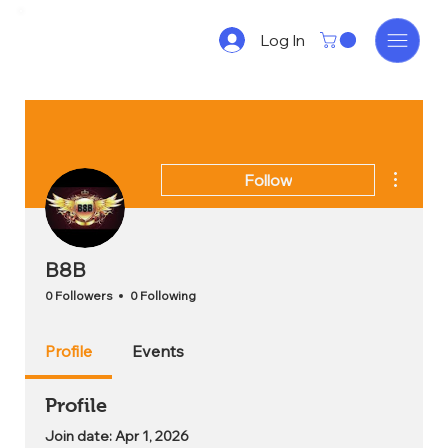
Log In
More act
Follow
B8B
0 Followers
0 Following
Profile
Events
Profile
Join date: Apr 1, 2026