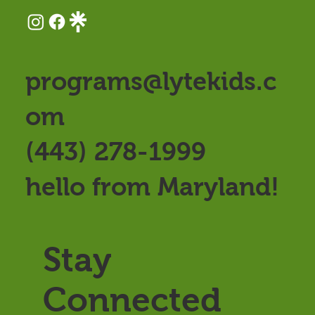
programs@lytekids.c
om
(443) 278-1999
hello from Maryland!
Stay
Connected