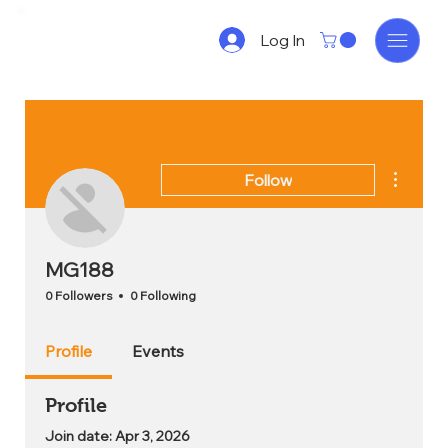
Log In
More act
Follow
MG188
0 Followers
0 Following
Profile
Events
Profile
Join date: Apr 3, 2026