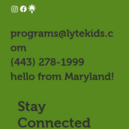
programs@lytekids.c
om
(443) 278-1999
hello from Maryland!
Stay
Connected