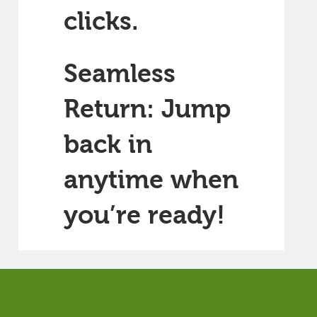
clicks.
Seamless
Return: Jump
back in
anytime when
you’re ready!