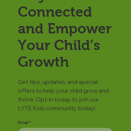
Connected
and Empower
Your Child’s
Growth
Get tips, updates, and special
offers to help your child grow and
thrive. Opt-in today to join our
LYTE Kids community today!
Email
*