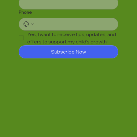
Phone
Yes, I want to receive tips, updates, and 
offers to support my child’s growth!
Subscribe Now