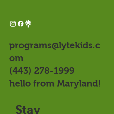
programs@lytekids.c
om
(443) 278-1999
hello from Maryland!
Stay