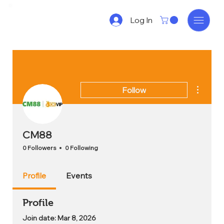
Log In
More act
Follow
CM88
0 Followers
0 Following
Profile
Events
Profile
Join date: Mar 8, 2026